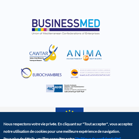
Nous respectons votre vie privée. En cliquant sur
"Tout accepter"
, vous acceptez
notre utilisation de cookies pour une meilleure expérience de navigation.
La plateforme BCD a été crée dans le cadre du projet
Pour plus de détails, veuillez consulter notre
[Politique de confidentialité]
.