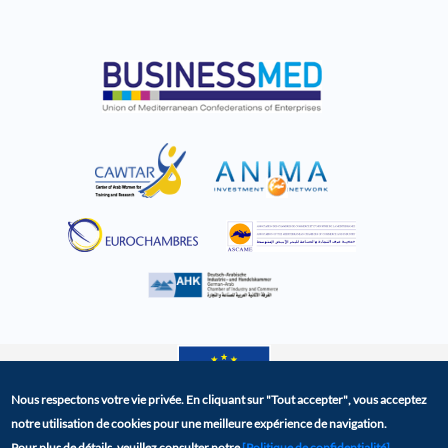
Nous respectons votre vie privée. En cliquant sur
"Tout accepter"
, vous acceptez
notre utilisation de cookies pour une meilleure expérience de navigation.
La plateforme BCD a été crée dans le cadre du projet
Pour plus de détails, veuillez consulter notre
[Politique de confidentialité]
.