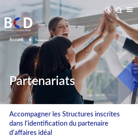
Aller
au
contenu
principal
Fil
Accueil
Partenariats
d'Ariane
Partenariats
Accompagner les Structures inscrites
dans l'identification du partenaire
d'affaires idéal