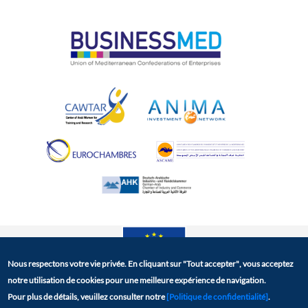
Nous respectons votre vie privée. En cliquant sur
"Tout accepter"
, vous acceptez
notre utilisation de cookies pour une meilleure expérience de navigation.
La plateforme BCD a été crée dans le cadre du projet
Pour plus de détails, veuillez consulter notre
[Politique de confidentialité]
.
EBSOMED, avec le soutien financier de l'Union