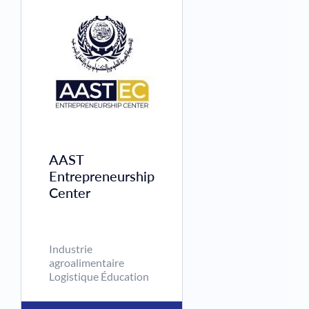
gaz, de vapeur 
climatisation
Évaluation
psychologique
professionnell
Promotion des
investissemen
et de
l'exportations
ainsi que la
création des
AAST
emplois et de l
valeur ajoutée
Entrepreneurship
Protection de
Center
l’environneme
Alliances
d'affaires
régionales San
Industrie
et action socia
agroalimentaire
Services
Logistique Éducation
personnels -
activités de