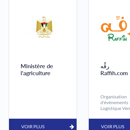
Ministère de
رفِّه
l'agriculture
Raffih.com
Organisation
d'événements
Logistique Ven
au détail
Industrie du
sport
VOIR PLUS
VOIR PLUS