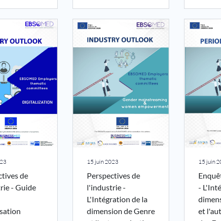
023
15 juin 2023
15 juin 
tives de
Perspectives de
Enquêt
trie - Guide
l'industrie -
- L'Int
L'Intégration de la
dimen
isation
dimension de Genre
et l'a