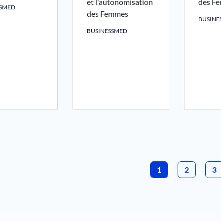
et l'autonomisation
des F
SSMED
des Femmes
BUSINE
BUSINESSMED
ion
1
PAGE
2
P
3
PAGE COURANTE