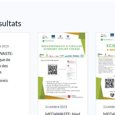
sultats
re 2023
ASTE:
gue de
n des
s
SSMED
24 octobre 2023
24 octob
MED4WASTE: Med
MED4