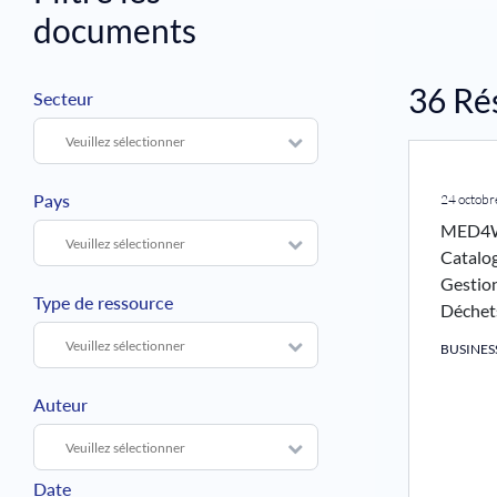
documents
36
Ré
Secteur
Pays
24 octob
MED4W
Catalo
Gestio
Type de ressource
Déchet
BUSINE
Auteur
Date