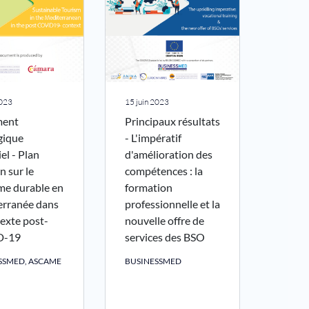
2023
15 juin 2023
ent
Principaux résultats
gique
- L'impératif
el - Plan
d'amélioration des
n sur le
compétences : la
me durable en
formation
erranée dans
professionnelle et la
texte post-
nouvelle offre de
D-19
services des BSO
SSMED, ASCAME
BUSINESSMED