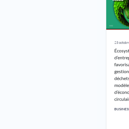
23 octob
Écosys
d’entre
favoris
gestion
déchets
modèle
d’écon
circula
BUSINE