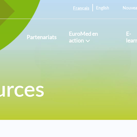
Français
English
Nouvea
EuroMed en
E-
Partenariats
action
lear
rces