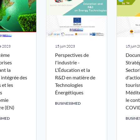
re 2023
15 juin 2023
15 juin 
tème
Perspectives de
Docum
prises
l'industrie -
Straté
ant la
L'Éducation et la
Sectori
 intégrée des
R&D en matière de
d'actio
 et les
Technologies
touris
s
Énergétiques
Médit
omie
le con
BUSINESSMED
ire (EN)
COVI
SSMED
BUSINE