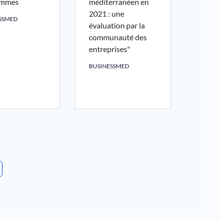
emmes
méditerranéen en
2021 : une
SSMED
évaluation par la
communauté des
entreprises"
BUSINESSMED
AGE