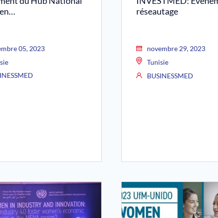
ment du Hub National
INVESTMED: Evénem
ien…
réseautage
embre 05, 2023
novembre 29, 2023
sie
Tunisie
INESSMED
BUSINESSMED