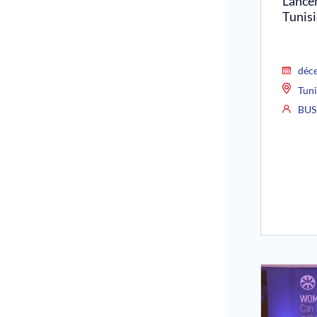
Lance
Tunis
déc
Tuni
BUS