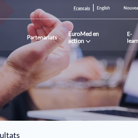
Français
English
Nouvea
EuroMed en
E-
Partenariats
action
lear
ultats