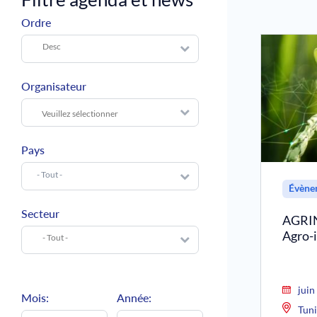
Ordre
Desc
Organisateur
Pays
Évène
Secteur
AGRIN
Agro-
- Tout -
juin
Mois:
Année:
Tuni