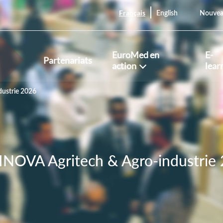
Français
English
Nouvea
EuroMed en
E-
Partenariats
action
lear
ustrie 2026
NOVA Agritech & Agro-industrie