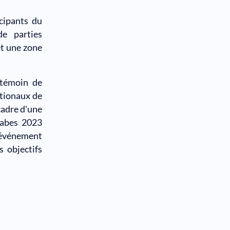
cipants du
e parties
et une zone
 témoin de
ationaux de
cadre d'une
rabes 2023
 événement
s objectifs