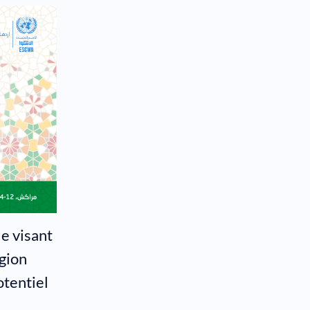
e visant
égion
otentiel