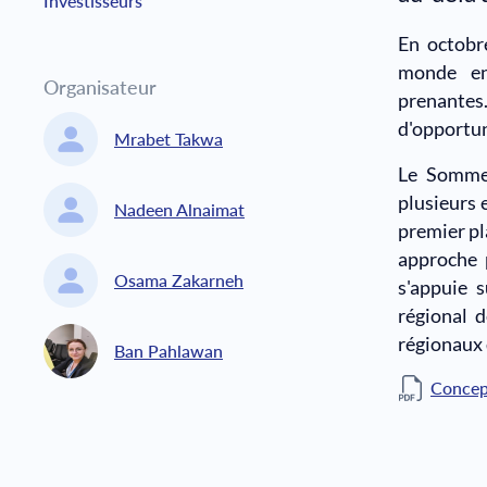
Investisseurs
En octobr
monde en
Organisateur
prenantes.
d'opportun
Mrabet Takwa
Le Sommet
plusieurs 
Nadeen Alnaimat
premier pl
approche 
Osama Zakarneh
s'appuie 
régional d
régionaux
Ban Pahlawan
Concep