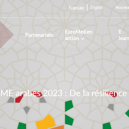
Français
English
Nouvea
EuroMed en
E-
Partenariats
action
lear
E arabes 2023 : De la résilience à